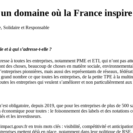
 un domaine où la France inspire
e, Solidaire et Responsable
e et à qui s’adresse-t-elle ?
dresse à toutes les entreprises, notamment PME et ETI, qui n’ont pas att
font des choses, beaucoup de choses en matière sociale, environnemental
ntreprises pionnières, mais aussi des représentants de réseaux, fédérat
plus grand nombre ce que toutes les entreprises, de la petite TPE à la mul
toutes les entreprises qui veulent s’améliorer et non particulièrement aux
st obligatoire, depuis 2019, que pour les entreprises de plus de 500 sala
 économique pour toutes : le foisonnement des labels et des notations c
s et les investisseurs.
impact.gouv.fr en trois mots clés : visibilité, compétitivité et anticipatio
ntreprises mettent déjà en place, notamment dans leur politique de RSE. 