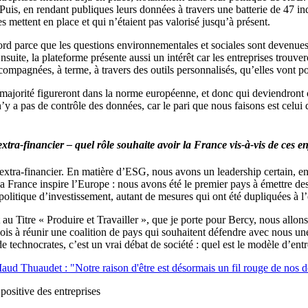
 Puis, en rendant publiques leurs données à travers une batterie de 47 i
 mettent en place et qui n’étaient pas valorisé jusqu’à présent.
bord parce que les questions environnementales et sociales sont devenu
nsuite, la plateforme présente aussi un intérêt car les entreprises trouver
accompagnées, à terme, à travers des outils personnalisés, qu’elles vont 
majorité figureront dans la norme européenne, et donc qui deviendront ob
n’y a pas de contrôle des données, car le pari que nous faisons est celui 
extra-financier – quel rôle souhaite avoir la France vis-à-vis de ces e
xtra-financier. En matière d’ESG, nous avons un leadership certain, en p
France inspire l’Europe : nous avons été le premier pays à émettre des
r politique d’investissement, autant de mesures qui ont été dupliquées à 
au Titre « Produire et Travailler », que je porte pour Bercy, nous allon
is à réunir une coalition de pays qui souhaitent défendre avec nous une 
 de technocrates, c’est un vrai débat de société : quel est le modèle d’
aud Thuaudet : "Notre raison d'être est désormais un fil rouge de nos d
sitive des entreprises