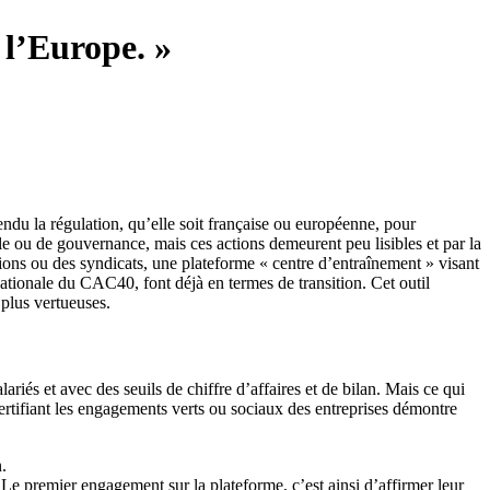
 l’Europe. »
endu la régulation, qu’elle soit française ou européenne, pour
e ou de gouvernance, mais ces actions demeurent peu lisibles et par la
ions ou des syndicats, une plateforme « centre d’entraînement » visant
tinationale du CAC40, font déjà en termes de transition. Cet outil
 plus vertueuses.
riés et avec des seuils de chiffre d’affaires et de bilan. Mais ce qui
ertifiant les engagements verts ou sociaux des entreprises démontre
n.
Le premier engagement sur la plateforme, c’est ainsi d’affirmer leur