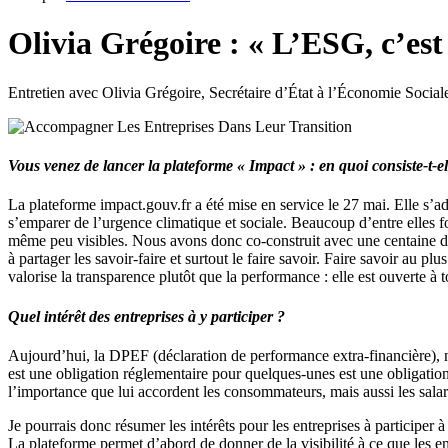
Olivia Grégoire : « L’ESG, c’est
Entretien avec Olivia Grégoire, Secrétaire d’État à l’Économie Social
Vous venez de lancer la plateforme « Impact » : en quoi consiste-t-ell
La plateforme impact.gouv.fr a été mise en service le 27 mai. Elle s’a
s’emparer de l’urgence climatique et sociale. Beaucoup d’entre elles 
même peu visibles. Nous avons donc co-construit avec une centaine d’e
à partager les savoir-faire et surtout le faire savoir. Faire savoir au 
valorise la transparence plutôt que la performance : elle est ouverte à 
Quel intérêt des entreprises à y participer ?
Aujourd’hui, la DPEF (déclaration de performance extra-financière), n’e
est une obligation réglementaire pour quelques-unes est une obligation
l’importance que lui accordent les consommateurs, mais aussi les salarié
Je pourrais donc résumer les intérêts pour les entreprises à participer à 
La plateforme permet d’abord de donner de la visibilité à ce que les e