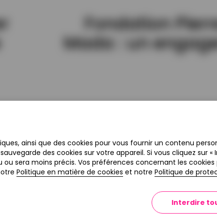
r
Fondation Pierr
e
Mada : un enga
Conditions générales
Politique de prote
ques, ainsi que des cookies pour vous fournir un contenu personn
d’utilisation du site
données personne
sauvegarde des cookies sur votre appareil. Si vous cliquez sur « I
eu ou sera moins précis. Vos préférences concernant les cookies
 notre
Politique en matière de cookies
et notre
Politique de prot
Interdire to