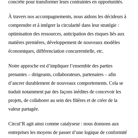
Accueil
concrète pour transformer leurs contraintes en opportunités.
À travers nos accompagnements, nous aidons les décideurs à
Nos évènements
comprendre et à intégrer la circularité dans leur stratégie :
optimisation des ressources, anticipation des risques liés aux
Nos contenus
matières premières, développement de nouveaux modèles
économiques, différenciation concurrentielle, etc.
Nos articles
Notre approche est d’impliquer l’ensemble des parties
prenantes – dirigeants, collaborateurs, partenaires – afin
d’ancrer durablement de nouveaux comportements. Cela se
Devenir partenaire
traduit notamment par des façons inédites de concevoir les
projets, de collaborer au sein des filières et de créer de la
Qui sommes-nous?
valeur partagée.
Circul’R agit ainsi comme catalyseur : nous donnons aux
3e voie européenne
entreprises les moyens de passer d’une logique de conformité